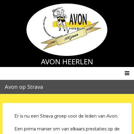
Skip
to
main
content
AVON HEERLEN
Main
Avon op Strava
navigation
Er is nu een Strava groep voor de leden van Avon.
Een prima manier om van elkaars prestaties op de