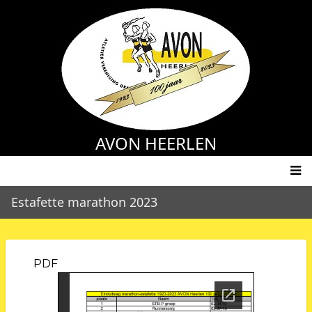
Skip
to
main
content
AVON HEERLEN
Main
Estafette marathon 2023
navigation
PDF