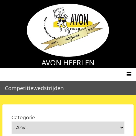
Skip
to
main
content
AVON HEERLEN
Main
Competitiewedstrijden
navigation
Categorie