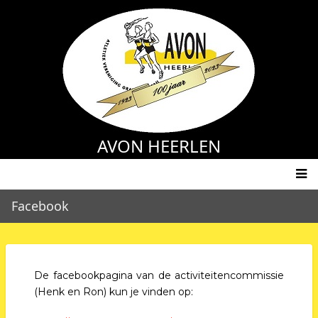
Skip
to
main
content
AVON HEERLEN
Main
Facebook
navigation
De facebookpagina van de activiteitencommissie
(Henk en Ron) kun je vinden op: