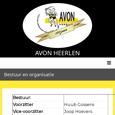
Skip
to
main
content
AVON HEERLEN
Main
Bestuur en organisatie
navigation
Bestuur:
Voorzitter
Huub Gossens
Vice-voorzitter
Joop Hoevers