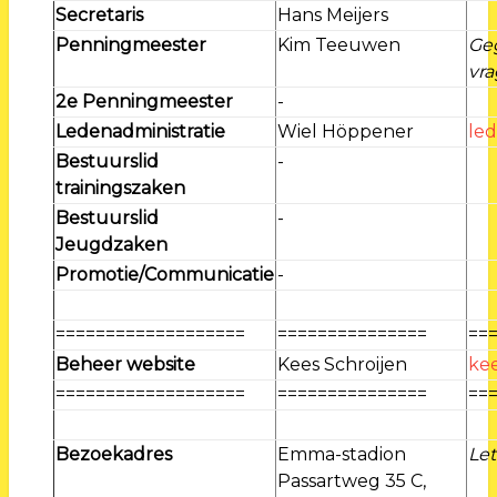
Secretaris
Hans Meijers
Penningmeester
Kim Teeuwen
Geg
vra
2e Penningmeester
-
Ledenadministratie
Wiel Höppener
le
Bestuurslid
-
trainingszaken
Bestuurslid
-
Jeugdzaken
Promotie/Communicatie
-
===================
===============
==
Beheer website
Kees Schroijen
kee
===================
===============
==
Bezoekadres
Emma-stadion
Let
Passartweg 35 C,