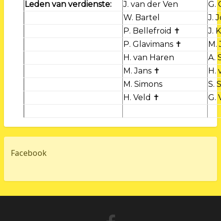
Leden van verdienste:
J. van der Ven
G. 
W. Bartel
J. 
P. Bellefroid ✝
J.
P. Glavimans ✝
M. 
H. van Haren
A. 
M. Jans ✝
H. 
M. Simons
S. 
H. Veld ✝
G. 
Facebook