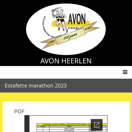
Overslaan
en
naar
de
inhoud
gaan
AVON HEERLEN
Main
Estafette marathon 2023
navigation
PDF