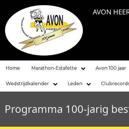
Overslaan
AVON HEE
en
naar
de
inhoud
gaan
Main
Home
Marathon-Estafette
Avon 100 jaar
navigation
Wedstrijdkalender
Leden
Clubrecord
Programma 100-jarig bes