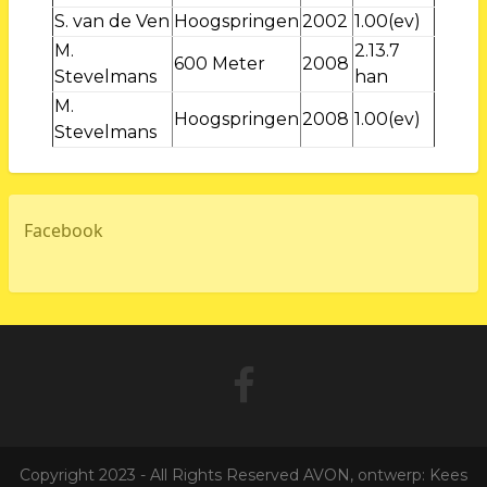
S. van de Ven
Hoogspringen
2002
1.00(ev)
M.
2.13.7
600 Meter
2008
Stevelmans
han
M.
Hoogspringen
2008
1.00(ev)
Stevelmans
Facebook
Copyright 2023 - All Rights Reserved AVON, ontwerp: Kees