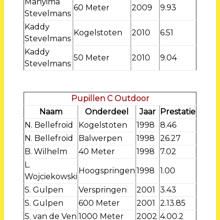
Manyima
60 Meter
2009
9.93
Stevelmans
Kaddy
Kogelstoten
2010
6.51
Stevelmans
Kaddy
50 Meter
2010
9.04
Stevelmans
Pupillen C Outdoor
Naam
Onderdeel
Jaar
Prestatie
N. Bellefroid
Kogelstoten
1998
8.46
N. Bellefroid
Balwerpen
1998
26.27
B. Wilhelm
40 Meter
1998
7.02
L.
Hoogspringen
1998
1.00
Wojciekowski
S. Gulpen
Verspringen
2001
3.43
S. Gulpen
600 Meter
2001
2.13.85
S. van de Ven
1000 Meter
2002
4.00.2