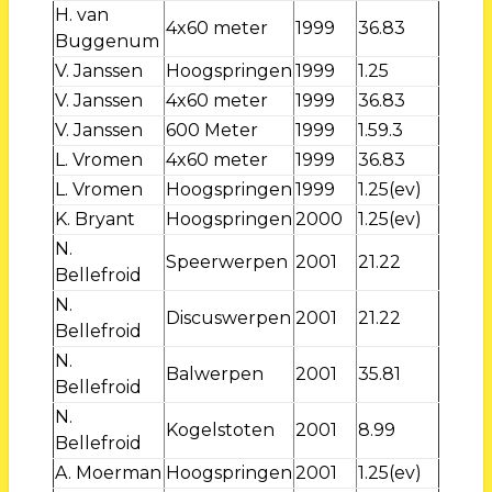
H. van
4x60 meter
1999
36.83
Buggenum
V. Janssen
Hoogspringen
1999
1.25
V. Janssen
4x60 meter
1999
36.83
V. Janssen
600 Meter
1999
1.59.3
L. Vromen
4x60 meter
1999
36.83
L. Vromen
Hoogspringen
1999
1.25(ev)
K. Bryant
Hoogspringen
2000
1.25(ev)
N.
Speerwerpen
2001
21.22
Bellefroid
N.
Discuswerpen
2001
21.22
Bellefroid
N.
Balwerpen
2001
35.81
Bellefroid
N.
Kogelstoten
2001
8.99
Bellefroid
A. Moerman
Hoogspringen
2001
1.25(ev)