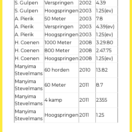
S. Gulpen
Verspringen
2002
4.39
S. Gulpen
Hoogspringen
2003
1.25(ev)
A. Pierik
50 Meter
2003
7.8
A. Pierik
Verspringen
2003
4.39(ev)
A. Pierik
Hoogspringen
2003
1.25(ev)
H. Coenen
1000 Meter
2008
3.29.80
H. Coenen
800 Meter
2008
2.47.75
H. Coenen
Hoogspringen
2008
1.25(ev)
Manyima
60 horden
2010
13.82
Stevelmans
Manyima
60 Meter
2011
8.7
Stevelmans
Manyima
4 kamp
2011
2355
Stevelmans
Manyima
Hoogspringen
2011
1.25
Stevelmans