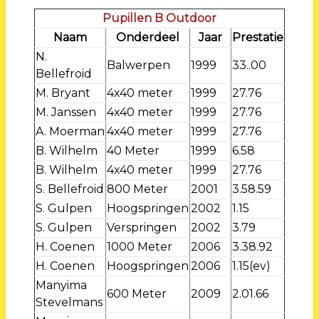
Pupillen B Outdoor
Naam
Onderdeel
Jaar
Prestatie
N.
Balwerpen
1999
33..00
Bellefroid
M. Bryant
4x40 meter
1999
27.76
M. Janssen
4x40 meter
1999
27.76
A. Moerman
4x40 meter
1999
27.76
B. Wilhelm
40 Meter
1999
6.58
B. Wilhelm
4x40 meter
1999
27.76
S. Bellefroid
800 Meter
2001
3.58.59
S. Gulpen
Hoogspringen
2002
1.15
S. Gulpen
Verspringen
2002
3.79
H. Coenen
1000 Meter
2006
3.38.92
H. Coenen
Hoogspringen
2006
1.15(ev)
Manyima
600 Meter
2009
2.01.66
Stevelmans