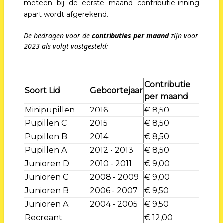
meteen bij de eerste maand contributie-inning
apart wordt afgerekend.
De bedragen voor de
contributies per maand
zijn voor
2023 als volgt vastgesteld:
Contributie
Soort Lid
Geboortejaar
per maand
Minipupillen
2016
€ 8,50
Pupillen C
2015
€ 8,50
Pupillen B
2014
€ 8,50
Pupillen A
2012 - 2013
€ 8,50
Junioren D
2010 - 2011
€ 9,00
Junioren C
2008 - 2009
€ 9,00
Junioren B
2006 - 2007
€ 9,50
Junioren A
2004 - 2005
€ 9,50
Recreant
€ 12,00