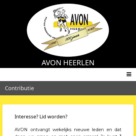
Overslaan
en
naar
de
inhoud
gaan
AVON HEERLEN
Main
Contributie
navigation
Interesse? Lid worden?
AVON ontvangt wekelijks nieuwe leden en dat