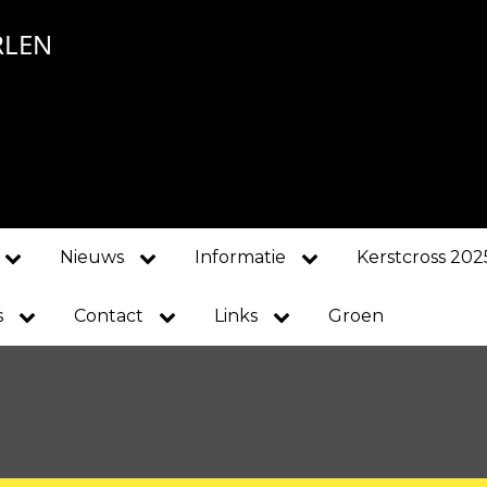
RLEN
Nieuws
Informatie
Kerstcross 202
s
Contact
Links
Groen