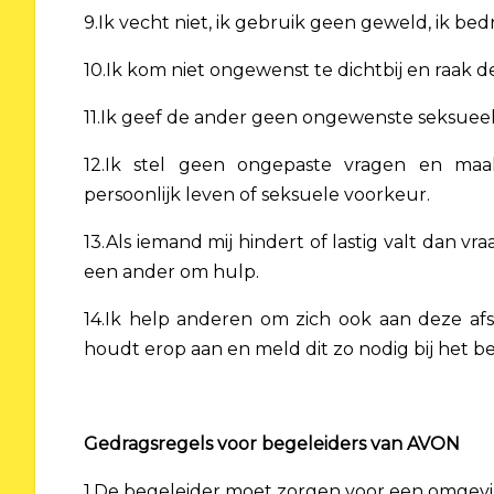
9.Ik vecht niet, ik gebruik geen geweld, ik b
10.Ik kom niet ongewenst te dichtbij en raak de
11.Ik geef de ander geen ongewenste seksueel
12.Ik stel geen ongepaste vragen en maa
persoonlijk leven of seksuele voorkeur.
13.Als iemand mij hindert of lastig valt dan vr
een ander om hulp.
14.Ik help anderen om zich ook aan deze af
houdt erop aan en meld dit zo nodig bij het b
Gedragsregels voor begeleiders van AVON
1.De begeleider moet zorgen voor een omgevin