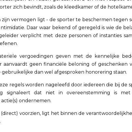
orter zich bevindt, zoals de kleedkamer of de hotelkame
in zijn vermogen ligt - de sporter te beschermen tegen 
Intimidatie. Daar waar bekend of geregeld is wie de be
egeleider verplicht met deze personen of instanties sa
oefenen.
ateriële vergoedingen geven met de kennelijke bed
er aanvaardt geen financiële beloning of geschenken 
e gebruikelijke dan wel afgesproken honorering staan.
 deze regels worden nageleefd door iedereen die bij de s
ag signaleert dat niet in overeenstemming is me
e actie(s) ondernemen.
 (direct) voorzien, ligt het binnen de verantwoordelijkh
.