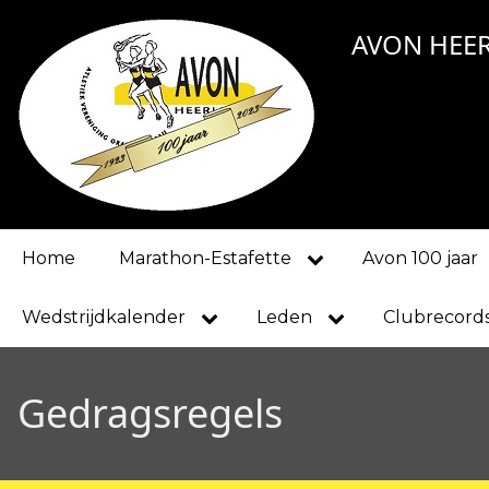
Overslaan
AVON HEE
en
naar
de
inhoud
gaan
Main
Home
Marathon-Estafette
Avon 100 jaar
navigation
Wedstrijdkalender
Leden
Clubrecord
Gedragsregels