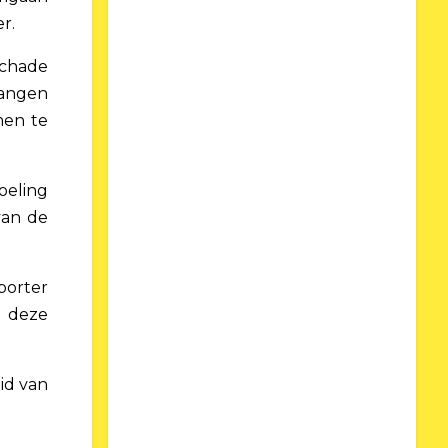
r.
schade
langen
men te
oeling
van de
porter
t deze
eid van