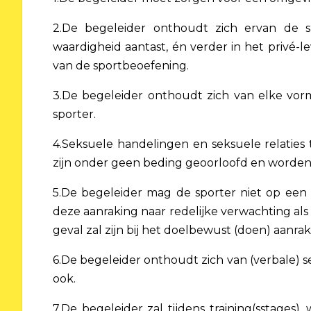
2.De begeleider onthoudt zich ervan de s
waardigheid aantast, én verder in het privé-l
van de sportbeoefening.
3.De begeleider onthoudt zich van elke vorm
sporter.
4.Seksuele handelingen en seksuele relaties 
zijn onder geen beding geoorloofd en worden
5.De begeleider mag de sporter niet op een 
deze aanraking naar redelijke verwachting als 
geval zal zijn bij het doelbewust (doen) aanra
6.De begeleider onthoudt zich van (verbale) s
ook.
7.De begeleider zal tijdens training(sstages