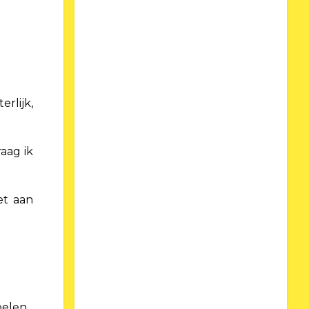
rlijk,
raag ik
et aan
oelen.