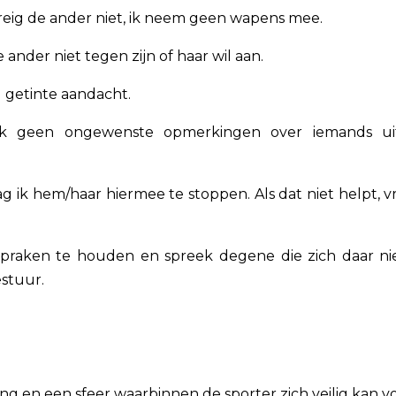
edreig de ander niet, ik neem geen wapens mee.
 ander niet tegen zijn of haar wil aan.
 getinte aandacht.
k geen ongewenste opmerkingen over iemands uite
aag ik hem/haar hiermee te stoppen. Als dat niet helpt, v
spraken te houden en spreek degene die zich daar ni
estuur.
g en een sfeer waarbinnen de sporter zich veilig kan v