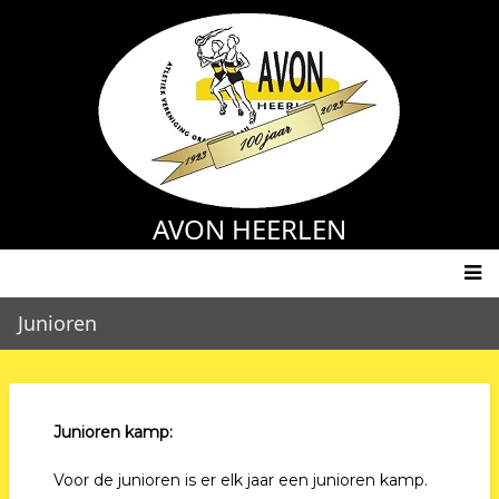
Overslaan
en
naar
de
inhoud
gaan
AVON HEERLEN
Main
Junioren
navigation
Junioren kamp:
Voor de junioren is er elk jaar een junioren kamp.