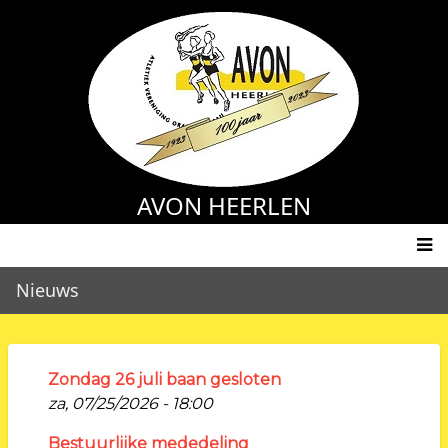
Overslaan
en
naar
de
inhoud
gaan
AVON HEERLEN
Main
Nieuws
navigation
Zondag 26 juli baan gesloten
za, 07/25/2026 - 18:00
Bestuurlijke mededeling