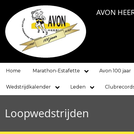
Overslaan
AVON HEE
en
naar
de
inhoud
gaan
Main
Home
Marathon-Estafette
Avon 100 jaar
navigation
Wedstrijdkalender
Leden
Clubrecord
Loopwedstrijden