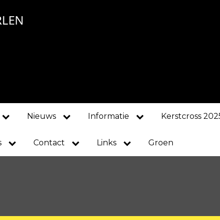
RLEN
Nieuws
Informatie
Kerstcross 202
s
Contact
Links
Groen