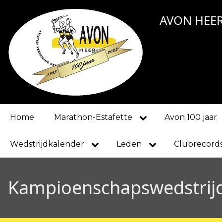
Overslaan
AVON HEE
en
naar
de
inhoud
gaan
Main
Home
Marathon-Estafette
Avon 100 jaar
navigation
Wedstrijdkalender
Leden
Clubrecord
Kampioenschapswedstrij