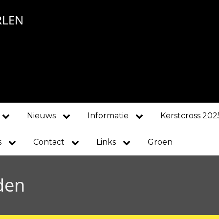
RLEN
Nieuws
Informatie
Kerstcross 202
s
Contact
Links
Groen
den