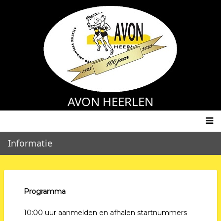
Overslaan
en
naar
de
inhoud
gaan
AVON HEERLEN
Main
Informatie
navigation
Programma
10:00 uur aanmelden en afhalen startnummers