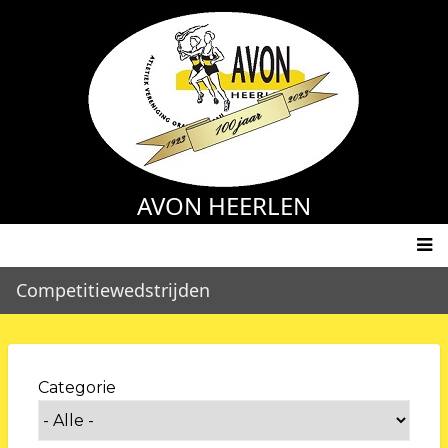
Overslaan
en
naar
de
inhoud
gaan
AVON HEERLEN
Main
Competitiewedstrijden
navigation
Categorie