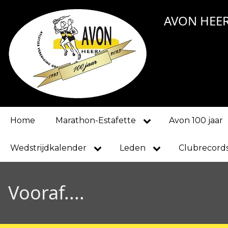
Overslaan
AVON HEE
en
naar
de
inhoud
gaan
Main
Home
Marathon-Estafette
Avon 100 jaar
navigation
Wedstrijdkalender
Leden
Clubrecord
Vooraf....