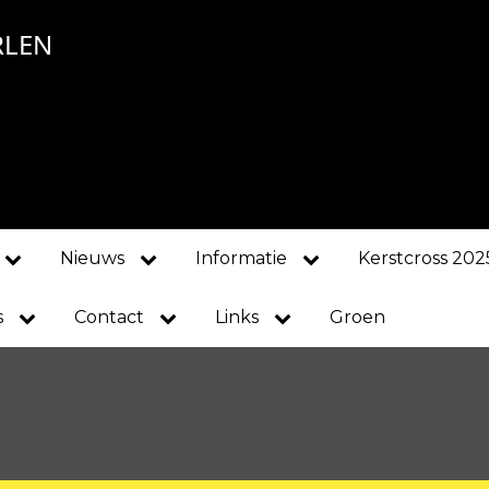
RLEN
Nieuws
Informatie
Kerstcross 202
s
Contact
Links
Groen